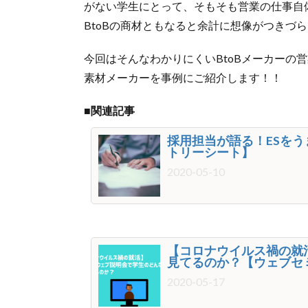
がない学生にとって、そもそも営業の仕事自
BtoBの商材ともなると余計に想像がつきづ
今回はそんなわかりにくいBtoBメーカーの
素材メーカーを事例にご紹介します！！
■関連記事
採用担当が語る！ESを
トリーシート】
2020-05-10
【コロナウイルス禍の就
見てるのか？【ウェブセ
2020-05-17