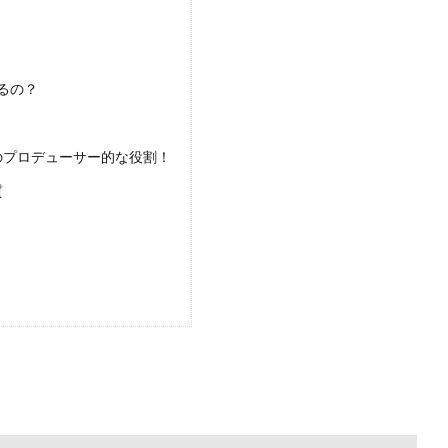
るの？
のプロデューサー的な役割！
質