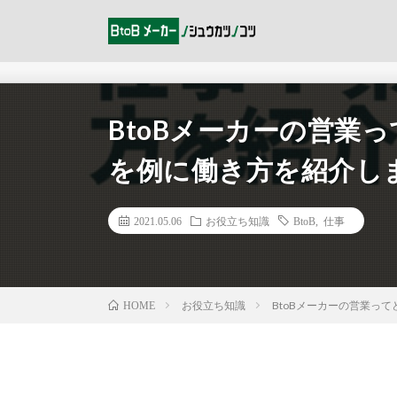
BtoBメーカーの営業
を例に働き方を紹介し
2021.05.06
お役立ち知識
BtoB
,
仕事
お役立ち知識
BtoBメーカーの営業っ
HOME