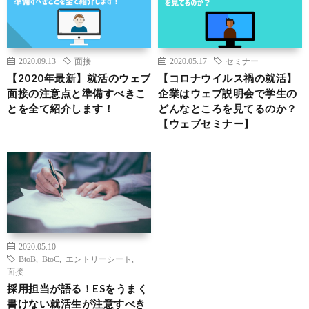
2020.09.13
面接
2020.05.17
セミナー
【2020年最新】就活のウェブ
【コロナウイルス禍の就活】
面接の注意点と準備すべきこ
企業はウェブ説明会で学生の
とを全て紹介します！
どんなところを見てるのか？
【ウェブセミナー】
2020.05.10
BtoB
,
BtoC
,
エントリーシート
,
面接
採用担当が語る！ESをうまく
書けない就活生が注意すべき