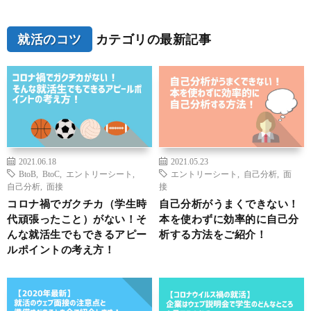
就活のコツ
カテゴリの最新記事
2021.06.18
2021.05.23
BtoB
,
BtoC
,
エントリーシート
,
エントリーシート
,
自己分析
,
面
自己分析
,
面接
接
コロナ禍でガクチカ（学生時
自己分析がうまくできない！
代頑張ったこと）がない！そ
本を使わずに効率的に自己分
んな就活生でもできるアピー
析する方法をご紹介！
ルポイントの考え方！