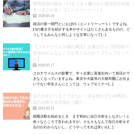
採用担当が語る！ESをうまく書けない就活生が注意
すべき三か条！【エントリーシート】
2020.05.10
就活の第一関門といえばES（エントリーシート）ですよね。
ESの書き方を紹介する本やサイトはたくさんあるものの、ど
うしてもみんなと同じような文章になって[…]
【コロナウイルス禍の就活】企業はウェブ説明会で
学生のどんなところを見てるのか？【ウェブセミナ
ー】
2020.05.17
コロナウイルスの影響で、中々企業に直接出向いて就活がで
きなくなっていますよね。東京や大阪等の大都市圏にお住ま
いでない学生さんにとっては、ウェブセミナー[…]
自己分析がうまくできない！本を使わずに効率的に
自己分析する方法をご紹介！
2021.05.23
就職活動を始めるとき、まず初めに自己分析をしなさい！と
色々なところで言われますが、そもそもなんで自己分析をす
るのかわからないし、どうやってすれば良いか[…]