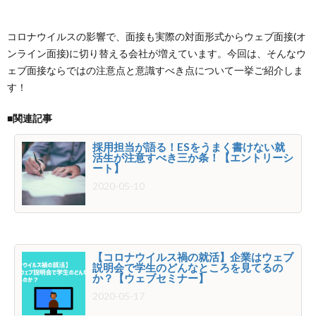
コロナウイルスの影響で、面接も実際の対面形式からウェブ面接(オ
ンライン面接)に切り替える会社が増えています。今回は、そんなウ
ェブ面接ならではの注意点と意識すべき点について一挙ご紹介しま
す！
■関連記事
採用担当が語る！ESをうまく書けない就
活生が注意すべき三か条！【エントリーシ
ート】
2020-05-10
【コロナウイルス禍の就活】企業はウェブ
説明会で学生のどんなところを見てるの
か？【ウェブセミナー】
2020-05-17