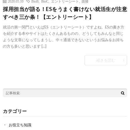
2020.05.10
BtoB
,
BtoC
,
エントリーシート
,
面接
採用担当が語る！ESをうまく書けない就活生が注意
すべき三か条！【エントリーシート】
就活の第一関門といえばES（エントリーシート）ですよね。ESの書き方
を紹介する本やサイトはたくさんあるものの、どうしてもみんなと同じ
ような文章になってしまうし、中々通過できないというお悩みをお持ち
の方も多いと思います […]
続きを読む
カテゴリー
お役立ち知識