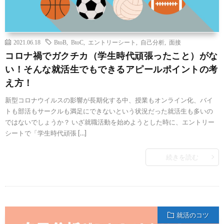
2021.06.18
BtoB
,
BtoC
,
エントリーシート
,
自己分析
,
面接
コロナ禍でガクチカ（学生時代頑張ったこと）がな
い！そんな就活生でもできるアピールポイントの考
え方！
新型コロナウイルスの影響が長期化する中、授業もオンライン化、バイ
トも部活もサークルも満足にできないという状況だった就活生も多いの
ではないでしょうか？ いざ就職活動を始めようとした時に、エントリー
シートで「学生時代頑張 […]
続きを読む
就活のコツ