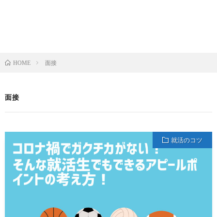
面接
HOME
面接
就活のコツ